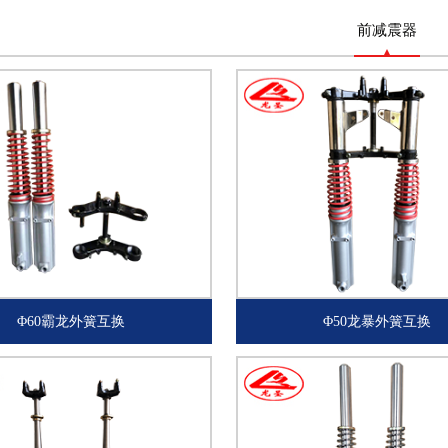
前减震器
Φ60霸龙外簧互换
Φ50龙暴外簧互换